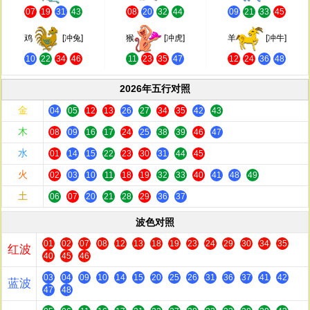
07
19
31
43
08
20
32
44
09
21
33
45
鸡
[冲兔]
猴
[冲虎]
羊
[冲牛]
10
22
34
46
11
23
35
47
12
24
36
48
2026年五行对照
金
04
05
12
13
26
27
34
35
42
43
木
08
09
16
17
24
25
38
39
46
47
水
01
14
15
22
23
30
31
44
45
火
02
03
10
11
18
19
32
33
40
41
48
49
土
06
07
20
21
28
29
36
37
波色对照
01
02
07
08
12
13
18
19
23
24
29
30
34
35
红波
40
45
46
03
04
09
10
14
15
20
25
26
31
36
37
41
42
蓝波
47
48