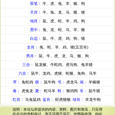
双笔：
牛、虎、兔、羊、猴、狗
天肖：
牛、兔、龙、马、猴、猪
地肖：
鼠、虎、蛇、羊、鸡、狗
黑中：
兔、龙、蛇、马、羊、猴
白边：
鼠、牛、虎、鸡、狗、猪
女肖：
兔、蛇、羊、鸡、猪(五宫肖)
男肖：
鼠、牛、虎、龙、马、猴、狗
三合：
鼠龙猴、牛蛇鸡、虎马狗、兔羊猪
六合：
鼠牛、龙鸡、虎猪、蛇猴、兔狗、马羊
琴：
兔蛇鸡
棋：
鼠牛狗
书：
虎龙马
画：
羊猴猪
春：
虎兔龙
夏：
蛇马羊
秋：
猴鸡狗
冬：
鼠牛猪
红肖：
马兔鼠鸡
蓝肖：
蛇虎猪猴
绿肖：
羊龙牛狗
说明：本论坛所提供的内容、资料、图片和资讯，只应用
在合法的资料探讨，暂不适用于其它，外围和使用。特此