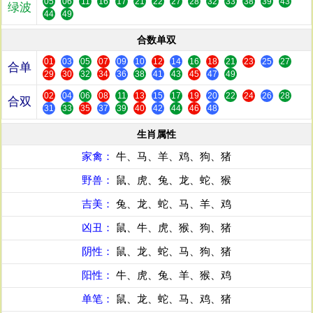
05
06
11
16
17
21
22
27
28
32
33
38
39
43
绿波
44
49
合数单双
01
03
05
07
09
10
12
14
16
18
21
23
25
27
合单
29
30
32
34
36
38
41
43
45
47
49
02
04
06
08
11
13
15
17
19
20
22
24
26
28
合双
31
33
35
37
39
40
42
44
46
48
生肖属性
家禽：
牛、马、羊、鸡、狗、猪
野兽：
鼠、虎、兔、龙、蛇、猴
吉美：
兔、龙、蛇、马、羊、鸡
凶丑：
鼠、牛、虎、猴、狗、猪
阴性：
鼠、龙、蛇、马、狗、猪
阳性：
牛、虎、兔、羊、猴、鸡
单笔：
鼠、龙、蛇、马、鸡、猪