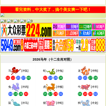
看完资料，中大奖了，搞个美女爽一下吧！
2026马年（十二生肖对照）
马
[冲鼠]
蛇
[冲兔]
龙
[冲狗]
01
13
25
37
49
02
14
26
38
03
15
27
39
兔
[冲鸡]
虎
[冲猴]
牛
[冲羊]
04
16
28
40
05
17
29
41
06
18
30
42
鼠
[冲马]
猪
[冲蛇]
狗
[冲龙]