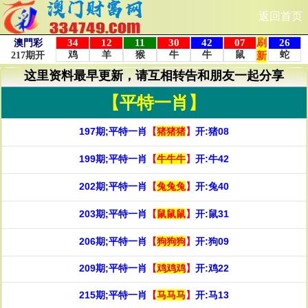
返回首页
这里资料最早更新，请互相转告和朋友一起分享
【平特一肖】
197期;平特一肖
【
猪猪猪
】
开:猪08
199期;平特一肖
【
牛牛牛
】
开:牛42
202期;平特一肖
【
兔兔兔
】
开:兔40
203期;平特一肖
【
鼠鼠鼠
】
开:鼠31
206期;平特一肖
【
狗狗狗
】
开:狗09
209期;平特一肖
【
鸡鸡鸡
】
开:鸡22
215期;平特一肖
【
马马马
】
开:马13