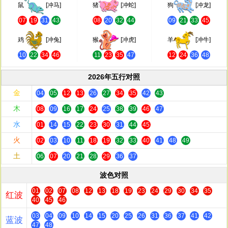
鼠
[冲马]
猪
[冲蛇]
狗
[冲龙]
07
19
31
43
08
20
32
44
09
21
33
45
鸡
[冲兔]
猴
[冲虎]
羊
[冲牛]
10
22
34
46
11
23
35
47
12
24
36
48
2026年五行对照
金
04
05
12
13
26
27
34
35
42
43
木
08
09
16
17
24
25
38
39
46
47
水
01
14
15
22
23
30
31
44
45
火
02
03
10
11
18
19
32
33
40
41
48
49
土
06
07
20
21
28
29
36
37
波色对照
01
02
07
08
12
13
18
19
23
24
29
30
34
35
红波
40
45
46
03
04
09
10
14
15
20
25
26
31
36
37
41
42
蓝波
47
48