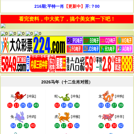
216期;平特一肖
【更新中】
开:？00
看完资料，中大奖了，搞个美女爽一下吧！
2026马年（十二生肖对照）
马
[冲鼠]
蛇
[冲兔]
龙
[冲狗]
01
13
25
37
49
02
14
26
38
03
15
27
39
兔
[冲鸡]
虎
[冲猴]
牛
[冲羊]
04
16
28
40
05
17
29
41
06
18
30
42